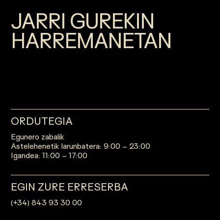
JARRI GUREKIN
HARREMANETAN
ORDUTEGIA
Egunero zabalik
Astelehenetik larunbatera: 9:00 – 23:00
Igandea: 11:00 – 17:00
EGIN ZURE ERRESERBA
(+34) 843 93 30 00