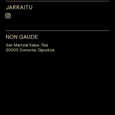
JARRAITU
NON GAUDE
San Martzial Kalea, 7bis
20005 Donostia, Gipuzkoa